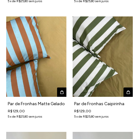
5
x
de
R$25,80
sem juros
5
x
de
R$25,80
sem juros
Par de Fronhas Matte Gelado
Par de Fronhas Caipirinha
R$129,00
R$129,00
5
x
de
R$25,80
sem juros
5
x
de
R$25,80
sem juros