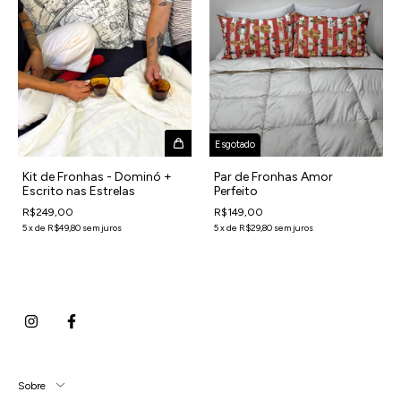
Esgotado
Kit de Fronhas - Dominó +
Par de Fronhas Amor
Escrito nas Estrelas
Perfeito
R$249,00
R$149,00
5
x
de
R$49,80
sem juros
5
x
de
R$29,80
sem juros
Sobre