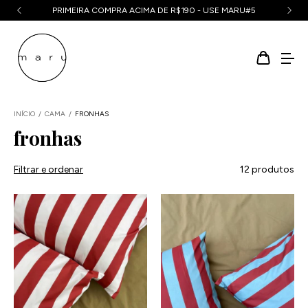
PRIMEIRA COMPRA ACIMA DE R$300 - USE MARU#10
INÍCIO
/
CAMA
/
FRONHAS
fronhas
Filtrar e ordenar
12 produtos