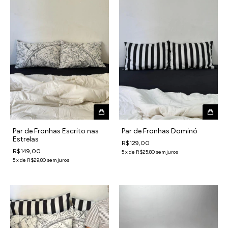
Par de Fronhas Escrito nas
Par de Fronhas Dominó
Estrelas
R$129,00
R$149,00
5
x
de
R$25,80
sem juros
5
x
de
R$29,80
sem juros