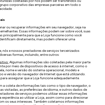
aturezas coletadas por nós podem ser transferidos ou
grupo corporativo das empresas parceiras em todo o
acidade.
ais
enar ou recuperar informações em seu navegador, seja na
 semelhantes. Essas informações podem ser sobre você, suas
das principalmente para que a Loja funcione como você
identificam diretamente, mas podem oferecer uma
e, nós e nossos prestadores de serviços terceirizados
versas formas, incluindo, entre outros:
itivo:
Algumas informações são coletadas pela maior parte
e por meio de dispositivos de acesso à internet, como o
ela, nome e versão do sistema operacional, modelo e
ipo e versão do navegador de Internet que está utilizando.
 para assegurar que a Loja funcione adequadamente.
 a coleta de informações tais como o tipo de navegador, o
s visitadas, as preferências de idioma, e outros dados de
stadores de serviços podemos utilizar essas informações
a experiência ao utilizar a Loja, assim como para direcionar
com os seus interesses. Também coletamos informações