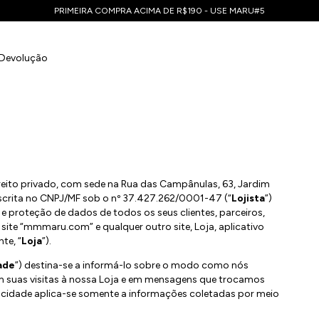
PRIMEIRA COMPRA ACIMA DE R$190 - USE MARU#5
 Devolução
ito privado, com sede na Rua das Campânulas, 63, Jardim
nscrita no CNPJ/MF sob o nº 37.427.262/0001-47 (“
Lojista
”)
a e proteção de dados de todos os seus clientes, parceiros,
 site “mmmaru.com” e qualquer outro site, Loja, aplicativo
te, “
Loja
”).
dade
”) destina-se a informá-lo sobre o modo como nós
m suas visitas à nossa Loja e em mensagens que trocamos
rivacidade aplica-se somente a informações coletadas por meio