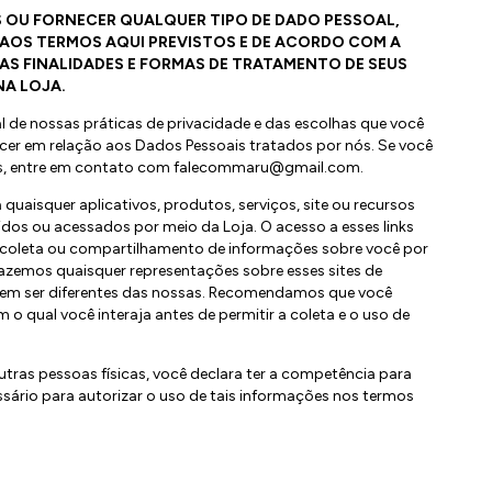
 OU FORNECER QUALQUER TIPO DE DADO PESSOAL,
AOS TERMOS AQUI PREVISTOS E DE ACORDO COM A
 AS FINALIDADES E FORMAS DE TRATAMENTO DE SEUS
NA LOJA.
al de nossas práticas de privacidade e das escolhas que você
cer em relação aos Dados Pessoais tratados por nós. Se você
is, entre em contato com
falecommaru@gmail.com
.
a quaisquer aplicativos, produtos, serviços, site ou recursos
idos ou acessados por meio da Loja. O acesso a esses links
na coleta ou compartilhamento de informações sobre você por
azemos quaisquer representações sobre esses sites de
odem ser diferentes das nossas. Recomendamos que você
m o qual você interaja antes de permitir a coleta e o uso de
utras pessoas físicas, você declara ter a competência para
ssário para autorizar o uso de tais informações nos termos