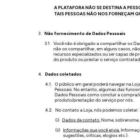
A PLATAFORA NÃO SE DESTINA A PESS
TAIS PESSOAS NÃO NOS FORNEÇAM Q
Não fornecimento de Dados Pessoais
Você não é obrigado a compartilhar os Dad
não os compartilhar, em alguns casos, nã
recursos especializados ou ser capaz de pres
do produto ou prestar o serviço contratad
Dados coletados
O público em geral poderá navegar na Loj
Pessoais. No entanto, algumas das funcio
Dados Pessoais como concluir a compra/co
produto/prestação do serviço por nós.
No contato a Loja, nós podemos coletar:
Dados de contato.
Nome, sobrenome, n
Informações que você envia.
Informaçõ
sugestões, críticas, elogios etc.).