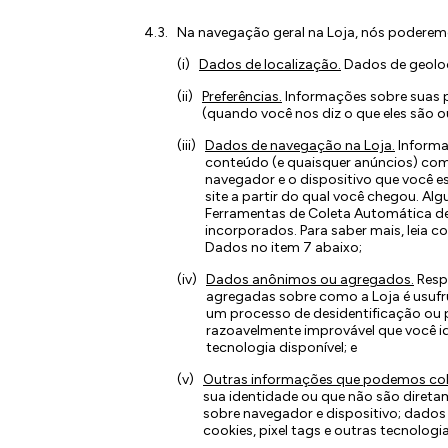
Na navegação geral na Loja, nós poderemo
Dados de localização.
Dados de geoloc
Preferências.
Informações sobre suas p
(quando você nos diz o que eles são
Dados de navegação na Loja.
Informaç
conteúdo (e quaisquer anúncios) com 
navegador e o dispositivo que você es
site a partir do qual você chegou. 
Ferramentas de Coleta Automática de
incorporados. Para saber mais, leia
Dados no item 7 abaixo;
Dados anônimos ou agregados.
Resp
agregadas sobre como a Loja é usufr
um processo de desidentificação ou
razoavelmente improvável que você i
tecnologia disponível; e
Outras informações que podemos col
sua identidade ou que não são direta
sobre navegador e dispositivo; dados
cookies, pixel tags e outras tecnologia