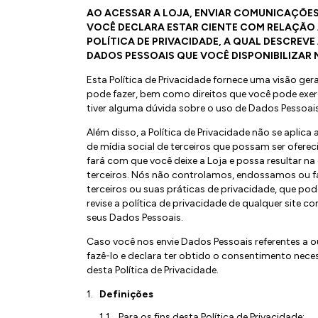
AO ACESSAR A LOJA, ENVIAR COMUNICAÇÕES
VOCÊ DECLARA ESTAR CIENTE COM RELAÇÃO 
POLÍTICA DE PRIVACIDADE, A QUAL DESCREVE
DADOS PESSOAIS QUE VOCÊ DISPONIBILIZAR 
Esta Política de Privacidade fornece uma visão ger
pode fazer, bem como direitos que você pode exer
tiver alguma dúvida sobre o uso de Dados Pessoa
Além disso, a Política de Privacidade não se aplica 
de mídia social de terceiros que possam ser oferec
fará com que você deixe a Loja e possa resultar 
terceiros. Nós não controlamos, endossamos ou f
terceiros ou suas práticas de privacidade, que p
revise a política de privacidade de qualquer site co
seus Dados Pessoais.
Caso você nos envie Dados Pessoais referentes a o
fazê-lo e declara ter obtido o consentimento nece
desta Política de Privacidade.
Definições
Para os fins desta Política de Privacidade: