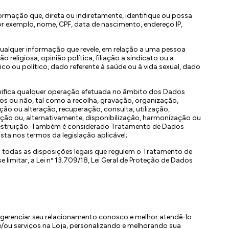
formação que, direta ou indiretamente, identifique ou possa
r exemplo, nome, CPF, data de nascimento, endereço IP,
qualquer informação que revele, em relação a uma pessoa
o religiosa, opinião política, filiação a sindicato ou a
fico ou político, dado referente à saúde ou à vida sexual, dado
nifica qualquer operação efetuada no âmbito dos Dados
os ou não, tal como a recolha, gravação, organização,
o ou alteração, recuperação, consulta, utilização,
ção ou, alternativamente, disponibilização, harmonização ou
 destruição. Também é considerado Tratamento de Dados
sta nos termos da legislação aplicável;
a todas as disposições legais que regulem o Tratamento de
 limitar, a Lei nº 13.709/18, Lei Geral de Proteção de Dados
gerenciar seu relacionamento conosco e melhor atendê-lo
/ou serviços na Loja, personalizando e melhorando sua