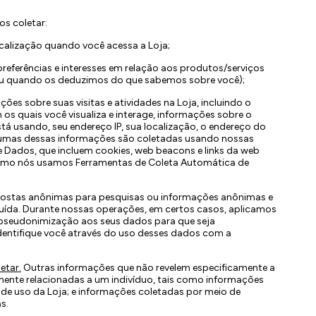
s coletar:
alização quando você acessa a Loja;
referências e interesses em relação aos produtos/serviços
 ou quando os deduzimos do que sabemos sobre você);
ões sobre suas visitas e atividades na Loja, incluindo o
os quais você visualiza e interage, informações sobre o
tá usando, seu endereço IP, sua localização, o endereço do
Algumas dessas informações são coletadas usando nossas
 Dados, que incluem cookies, web beacons e links da web
 como nós usamos Ferramentas de Coleta Automática de
ostas anônimas para pesquisas ou informações anônimas e
uída. Durante nossas operações, em certos casos, aplicamos
 pseudonimização aos seus dados para que seja
dentifique você através do uso desses dados com a
etar.
Outras informações que não revelem especificamente a
mente relacionadas a um indivíduo, tais como informações
 de uso da Loja; e informações coletadas por meio de
s.