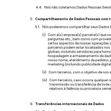
Nós não coletamos Dados Pessoais Sensív
Compartilhamento de Dados Pessoais com t
Nós poderemos compartilhar seus Dados P
Com a(s) empresa(s) parceira(s) que vo
perguntas etc., bem como com provedor
certos aspectos de nossas operações c
parceiros podem estar localizados nos 
globais, incluindo servidores para hom
hospedagem e armazenamento de dados,
nosso nome, atendimento de pedidos, p
marketing (incluindo publicidade digital
Com terceiros, com o objetivo de nos aj
Com terceiros, caso ocorra qualquer re
transmissão ou transferência de toda o
relativos à falência ou processos seme
Transferências internacionais de Dados