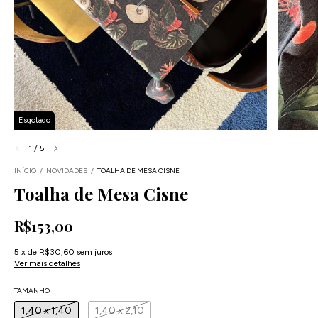
Esgotado
1
/
5
INÍCIO
/
NOVIDADES
/
TOALHA DE MESA CISNE
Toalha de Mesa Cisne
R$153,00
5
x
de
R$30,60
sem juros
Ver mais detalhes
TAMANHO
1,40 x 1,40
1,40 x 2,10