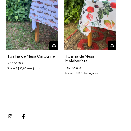
Toalha de Mesa Cardume
Toalha de Mesa
Malabarista
R$177,00
R$177,00
5
x
de
R$35,40
sem juros
5
x
de
R$35,40
sem juros